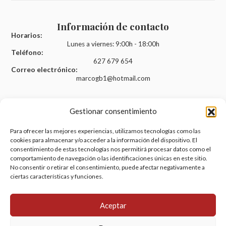
Información de contacto
Horarios:
Lunes a viernes: 9:00h - 18:00h
Teléfono:
627 679 654
Correo electrónico:
marcogb1@hotmail.com
Gestionar consentimiento
Legal
Para ofrecer las mejores experiencias, utilizamos tecnologías como las
cookies para almacenar y/o acceder a la información del dispositivo. El
Aviso legal
consentimiento de estas tecnologías nos permitirá procesar datos como el
comportamiento de navegación o las identificaciones únicas en este sitio.
Política de privacidad
No consentir o retirar el consentimiento, puede afectar negativamente a
Política de cookies (UE)
ciertas características y funciones.
Accesibilidad
Aceptar