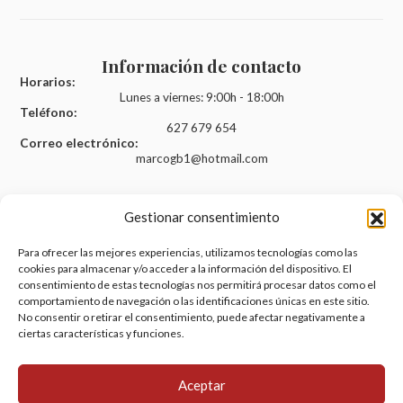
Información de contacto
Horarios:
Lunes a viernes: 9:00h - 18:00h
Teléfono:
627 679 654
Correo electrónico:
marcogb1@hotmail.com
Gestionar consentimiento
Legal
Para ofrecer las mejores experiencias, utilizamos tecnologías como las
cookies para almacenar y/o acceder a la información del dispositivo. El
Aviso legal
consentimiento de estas tecnologías nos permitirá procesar datos como el
comportamiento de navegación o las identificaciones únicas en este sitio.
Política de privacidad
No consentir o retirar el consentimiento, puede afectar negativamente a
Política de cookies (UE)
ciertas características y funciones.
Accesibilidad
Aceptar