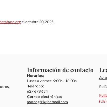
database.org
el octubre 20, 2025.
Información de contacto
Le
Horarios:
Avis
Lunes a viernes: 9:00h - 18:00h
Teléfono:
otros
Polí
627 679 654
Polí
Correo electrónico:
(UE)
marcogb1@hotmail.com