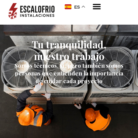
ES
Tu tranquilidad,
nuestro trabajo
Somos técnicos, sí, pero también somos
personas que entienden la importancia
de cuidar cada proyecto