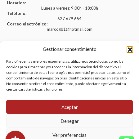
Horarios:
Lunes a viernes: 9:00h - 18:00h
Teléfono:
627 679 654
Correo electrónico:
marcogb1@hotmail.com
Gestionar consentimiento
Legal
Para ofrecer las mejores experiencias, utilizamos tecnologías como las
cookies para almacenar y/o acceder a la información del dispositivo. El
Aviso legal
consentimiento de estas tecnologías nos permitirá procesar datos como el
comportamiento de navegación o las identificaciones únicas en este sitio.
Política de privacidad
No consentir o retirar el consentimiento, puede afectar negativamente a
Política de cookies (UE)
ciertas características y funciones.
Accesibilidad
Aceptar
Denegar
Ver preferencias